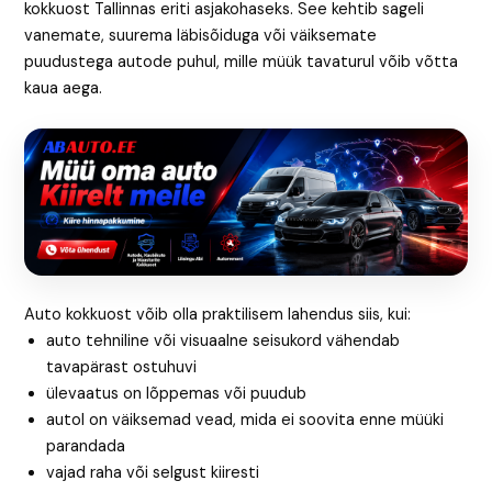
kokkuost Tallinnas eriti asjakohaseks. See kehtib sageli
vanemate, suurema läbisõiduga või väiksemate
puudustega autode puhul, mille müük tavaturul võib võtta
kaua aega.
Auto kokkuost võib olla praktilisem lahendus siis, kui:
auto tehniline või visuaalne seisukord vähendab
tavapärast ostuhuvi
ülevaatus on lõppemas või puudub
autol on väiksemad vead, mida ei soovita enne müüki
parandada
vajad raha või selgust kiiresti