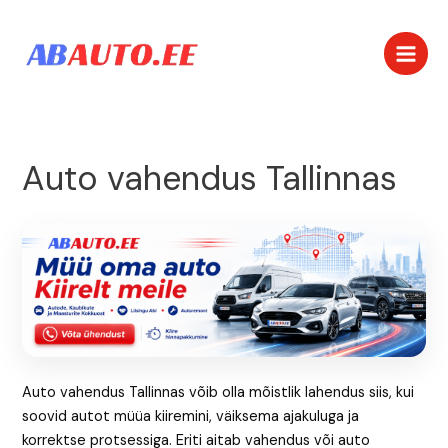
Skip
Post
Main
to
navigation
Men
content
Auto vahendus Tallinnas
Auto vahendus Tallinnas võib olla mõistlik lahendus siis, kui
soovid autot müüa kiiremini, väiksema ajakuluga ja
korrektse protsessiga. Eriti aitab vahendus või auto