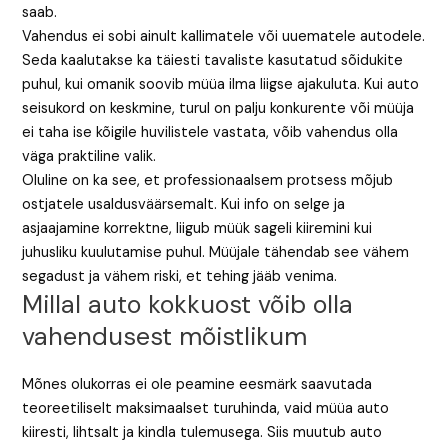
saab.
Vahendus ei sobi ainult kallimatele või uuematele autodele.
Seda kaalutakse ka täiesti tavaliste kasutatud sõidukite
puhul, kui omanik soovib müüa ilma liigse ajakuluta. Kui auto
seisukord on keskmine, turul on palju konkurente või müüja
ei taha ise kõigile huvilistele vastata, võib vahendus olla
väga praktiline valik.
Oluline on ka see, et professionaalsem protsess mõjub
ostjatele usaldusväärsemalt. Kui info on selge ja
asjaajamine korrektne, liigub müük sageli kiiremini kui
juhusliku kuulutamise puhul. Müüjale tähendab see vähem
segadust ja vähem riski, et tehing jääb venima.
Millal auto kokkuost võib olla
vahendusest mõistlikum
Mõnes olukorras ei ole peamine eesmärk saavutada
teoreetiliselt maksimaalset turuhinda, vaid müüa auto
kiiresti, lihtsalt ja kindla tulemusega. Siis muutub auto