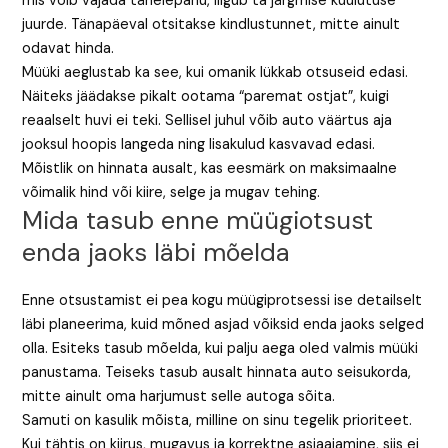
mis võib vajada tähelepanu, liigub ta järgmise kuulutuse
juurde. Tänapäeval otsitakse kindlustunnet, mitte ainult
odavat hinda.
Müüki aeglustab ka see, kui omanik lükkab otsuseid edasi.
Näiteks jäädakse pikalt ootama “paremat ostjat”, kuigi
reaalselt huvi ei teki. Sellisel juhul võib auto väärtus aja
jooksul hoopis langeda ning lisakulud kasvavad edasi.
Mõistlik on hinnata ausalt, kas eesmärk on maksimaalne
võimalik hind või kiire, selge ja mugav tehing.
Mida tasub enne müügiotsust
enda jaoks läbi mõelda
Enne otsustamist ei pea kogu müügiprotsessi ise detailselt
läbi planeerima, kuid mõned asjad võiksid enda jaoks selged
olla. Esiteks tasub mõelda, kui palju aega oled valmis müüki
panustama. Teiseks tasub ausalt hinnata auto seisukorda,
mitte ainult oma harjumust selle autoga sõita.
Samuti on kasulik mõista, milline on sinu tegelik prioriteet.
Kui tähtis on kiirus, mugavus ja korrektne asjaajamine, siis ei