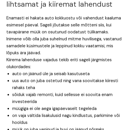
lihtsamat ja kiiremat lahendust
Enamasti ei hakata auto kokkuostu või vahendust kaaluma
esimesel päeval. Sageli jõutakse selle mõtteni siis, kui
tavapärane müük on osutunud oodatust tülikamaks.
Inimene võib olla juba suhelnud mitme huvilisega, vastanud
samadele küsimustele ja leppinud kokku vaatamisi, mis
lõpuks ära jäävad.
Kiirema lahenduse vajadus tekib eriti sageli järgmistes
olukordades:
auto on jäänud üle ja seisab kasutuseta
uus auto on juba ostetud ning vana soovitakse kiiresti
rahaks teha
sõiduk vajab remonti, kuid sellesse ei soovita enam
investeerida
müügiga ei ole aega igapäevaselt tegeleda
on vaja vältida lisakulusid nagu kindlustus, parkimine või
hooldus
müük on juba veninud ja huvi on jäänud nõrgaks