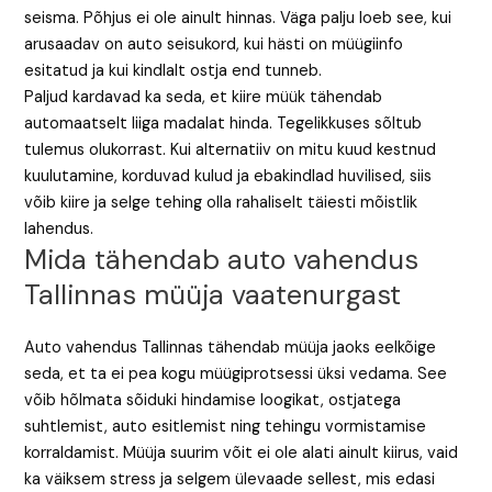
seisma. Põhjus ei ole ainult hinnas. Väga palju loeb see, kui
arusaadav on auto seisukord, kui hästi on müügiinfo
esitatud ja kui kindlalt ostja end tunneb.
Paljud kardavad ka seda, et kiire müük tähendab
automaatselt liiga madalat hinda. Tegelikkuses sõltub
tulemus olukorrast. Kui alternatiiv on mitu kuud kestnud
kuulutamine, korduvad kulud ja ebakindlad huvilised, siis
võib kiire ja selge tehing olla rahaliselt täiesti mõistlik
lahendus.
Mida tähendab auto vahendus
Tallinnas müüja vaatenurgast
Auto vahendus Tallinnas tähendab müüja jaoks eelkõige
seda, et ta ei pea kogu müügiprotsessi üksi vedama. See
võib hõlmata sõiduki hindamise loogikat, ostjatega
suhtlemist, auto esitlemist ning tehingu vormistamise
korraldamist. Müüja suurim võit ei ole alati ainult kiirus, vaid
ka väiksem stress ja selgem ülevaade sellest, mis edasi