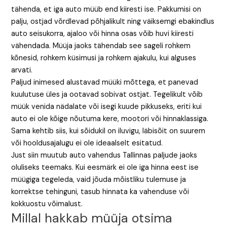
tähenda, et iga auto müüb end kiiresti ise. Pakkumisi on
palju, ostjad võrdlevad põhjalikult ning väiksemgi ebakindlus
auto seisukorra, ajaloo või hinna osas võib huvi kiiresti
vähendada. Müüja jaoks tähendab see sageli rohkem
kõnesid, rohkem küsimusi ja rohkem ajakulu, kui alguses
arvati.
Paljud inimesed alustavad müüki mõttega, et panevad
kuulutuse üles ja ootavad sobivat ostjat. Tegelikult võib
müük venida nädalate või isegi kuude pikkuseks, eriti kui
auto ei ole kõige nõutuma kere, mootori või hinnaklassiga.
Sama kehtib siis, kui sõidukil on iluvigu, läbisõit on suurem
või hooldusajalugu ei ole ideaalselt esitatud.
Just siin muutub auto vahendus Tallinnas paljude jaoks
oluliseks teemaks. Kui eesmärk ei ole iga hinna eest ise
müügiga tegeleda, vaid jõuda mõistliku tulemuse ja
korrektse tehinguni, tasub hinnata ka vahenduse või
kokkuostu võimalust.
Millal hakkab müüja otsima