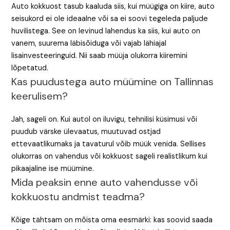
Auto kokkuost tasub kaaluda siis, kui müügiga on kiire, auto
seisukord ei ole ideaalne või sa ei soovi tegeleda paljude
huvilistega. See on levinud lahendus ka siis, kui auto on
vanem, suurema läbisõiduga või vajab lähiajal
lisainvesteeringuid. Nii saab müüja olukorra kiiremini
lõpetatud.
Kas puudustega auto müümine on Tallinnas
keerulisem?
Jah, sageli on. Kui autol on iluvigu, tehnilisi küsimusi või
puudub värske ülevaatus, muutuvad ostjad
ettevaatlikumaks ja tavaturul võib müük venida. Sellises
olukorras on vahendus või kokkuost sageli realistlikum kui
pikaajaline ise müümine.
Mida peaksin enne auto vahendusse või
kokkuostu andmist teadma?
Kõige tähtsam on mõista oma eesmärki: kas soovid saada