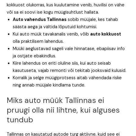
kokkuost olukorras, kus kuulutamine venib, huvilisi on vähe
või sa ei soovi ise kogu müügisuhtlust hallata.
Auto vahendus Tallinnas
sobib müüjale, kes tahab
säästa aega ja vältida lõputuid kohtumisi.
Kui auto müük tavakanalis venib, võib
auto kokkuost
olla praktilisem lahendus.
Müüki aeglustavad sageli vale hinnatase, ebapiisav info
ja ostjate ebakindlus.
Kiire lahendus on eriti oluline siis, kui auto seisab
kasutuseta, vajab remonti või tekitab jooksvaid kulusid.
Korralik ja selge müügiprotsess aitab vähendada riske
ning annab müüjale kindlama tunde.
Miks auto müük Tallinnas ei
pruugi olla nii lihtne, kui alguses
tundub
Tallinnas on kasutatud autode turg aktiivne, kuid see ei