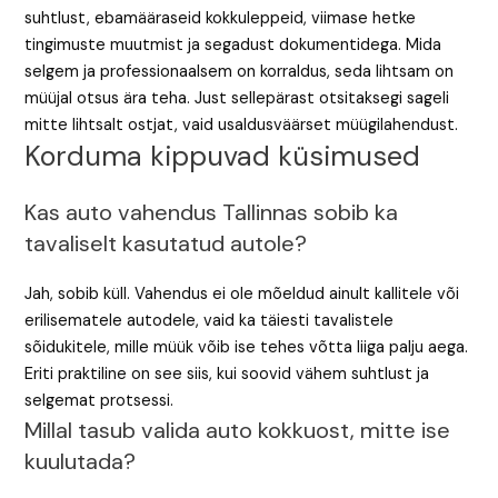
suhtlust, ebamääraseid kokkuleppeid, viimase hetke
tingimuste muutmist ja segadust dokumentidega. Mida
selgem ja professionaalsem on korraldus, seda lihtsam on
müüjal otsus ära teha. Just sellepärast otsitaksegi sageli
mitte lihtsalt ostjat, vaid usaldusväärset müügilahendust.
Korduma kippuvad küsimused
Kas auto vahendus Tallinnas sobib ka
tavaliselt kasutatud autole?
Jah, sobib küll. Vahendus ei ole mõeldud ainult kallitele või
erilisematele autodele, vaid ka täiesti tavalistele
sõidukitele, mille müük võib ise tehes võtta liiga palju aega.
Eriti praktiline on see siis, kui soovid vähem suhtlust ja
selgemat protsessi.
Millal tasub valida auto kokkuost, mitte ise
kuulutada?