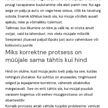
pruugi tavapärane kuulutamine olla alati parim tee. Kui aga
aega on palju ja auto on väga heas seisus, võib ka tavaturg
sobida. Enamik kõhklusi kaob siis, kui müüja võrdleb ausalt
ajakulu, riske ja võimalikku tulemust.
Tallinnas, kus liikumine on kiire ja valik lai, ei otsita ainult
ostjat, vaid ka lahendust, mis oleks müüjale mõistlik.
Seepärast jõuavad paljud lõpuks just auto vahenduse või
kokkuostu juurde.
Miks korrektne protsess on
müüjale sama tähtis kui hind
Hind on oluline, kuid müüja jaoks loeb palju ka see, kuidas
tehinguni jõutakse. Kui suhtlus on arusaadav, tingimused
selged ja asjaajamine korrektne, väheneb ebakindlus
märgatavalt. See on eriti tähtis siis, kui müüjal puudub
varasem kogemus või eelnev müügiprotsess on olnud
ebameeldiv.
Korralik protsess aitab vältida tüüpilisi probleeme: venivat