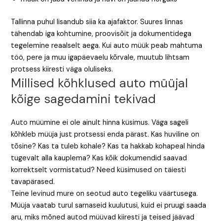
Tallinna puhul lisandub siia ka ajafaktor. Suures linnas
tähendab iga kohtumine, proovisõit ja dokumentidega
tegelemine reaalselt aega. Kui auto müük peab mahtuma
töö, pere ja muu igapäevaelu kõrvale, muutub lihtsam
protsess kiiresti väga oluliseks.
Millised kõhklused auto müüjal
kõige sagedamini tekivad
Auto müümine ei ole ainult hinna küsimus. Väga sageli
kõhkleb müüja just protsessi enda pärast. Kas huviline on
tõsine? Kas ta tuleb kohale? Kas ta hakkab kohapeal hinda
tugevalt alla kauplema? Kas kõik dokumendid saavad
korrektselt vormistatud? Need küsimused on täiesti
tavapärased.
Teine levinud mure on seotud auto tegeliku väärtusega.
Müüja vaatab turul sarnaseid kuulutusi, kuid ei pruugi saada
aru, miks mõned autod müüvad kiiresti ja teised jäävad