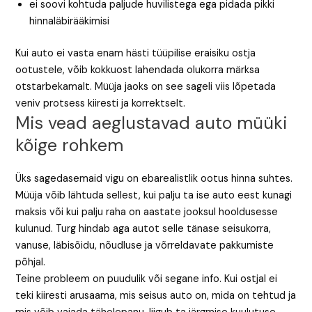
ei soovi kohtuda paljude huvilistega ega pidada pikki
hinnaläbirääkimisi
Kui auto ei vasta enam hästi tüüpilise eraisiku ostja
ootustele, võib kokkuost lahendada olukorra märksa
otstarbekamalt. Müüja jaoks on see sageli viis lõpetada
veniv protsess kiiresti ja korrektselt.
Mis vead aeglustavad auto müüki
kõige rohkem
Üks sagedasemaid vigu on ebarealistlik ootus hinna suhtes.
Müüja võib lähtuda sellest, kui palju ta ise auto eest kunagi
maksis või kui palju raha on aastate jooksul hooldusesse
kulunud. Turg hindab aga autot selle tänase seisukorra,
vanuse, läbisõidu, nõudluse ja võrreldavate pakkumiste
põhjal.
Teine probleem on puudulik või segane info. Kui ostjal ei
teki kiiresti arusaama, mis seisus auto on, mida on tehtud ja