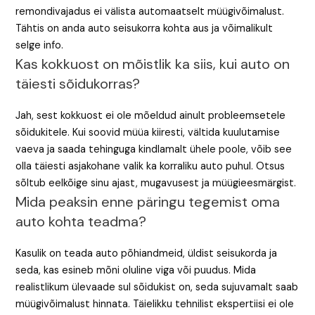
remondivajadus ei välista automaatselt müügivõimalust.
Tähtis on anda auto seisukorra kohta aus ja võimalikult
selge info.
Kas kokkuost on mõistlik ka siis, kui auto on
täiesti sõidukorras?
Jah, sest kokkuost ei ole mõeldud ainult probleemsetele
sõidukitele. Kui soovid müüa kiiresti, vältida kuulutamise
vaeva ja saada tehinguga kindlamalt ühele poole, võib see
olla täiesti asjakohane valik ka korraliku auto puhul. Otsus
sõltub eelkõige sinu ajast, mugavusest ja müügieesmärgist.
Mida peaksin enne päringu tegemist oma
auto kohta teadma?
Kasulik on teada auto põhiandmeid, üldist seisukorda ja
seda, kas esineb mõni oluline viga või puudus. Mida
realistlikum ülevaade sul sõidukist on, seda sujuvamalt saab
müügivõimalust hinnata. Täielikku tehnilist ekspertiisi ei ole