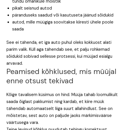
tundu omanikule mõistlik
pikalt seisnud autod
päranduseks saadud või kasutuseta jäänud sõidukid
autod, mille müügiga soovitakse kiiresti ühele poole
saada
See ei tähenda, et iga auto puhul oleks kokkuost alati
parim valik. Küll aga tähendab see, et palju rohkemad
sõidukid sobivad sellesse protsessi, kui müüjad esialgu
arvavad.
Peamised kõhklused, mis müüjal
enne otsust tekivad
Kõige tavalisem küsimus on hind. Müüja tahab loomulikult
saada õiglast pakkumist ning kardab, et kiire müük
tähendab automaatselt liiga suurt allahindlust. See on
mõistetav, sest auto on paljude jaoks märkimisväärse
väärtusega vara.
Teine levinud kõhklus puudutab tehingu korrektsust.