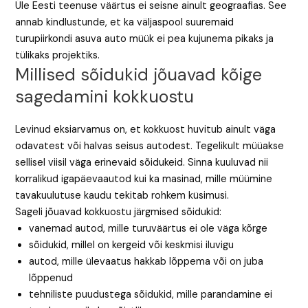
Üle Eesti teenuse väärtus ei seisne ainult geograafias. See
annab kindlustunde, et ka väljaspool suuremaid
turupiirkondi asuva auto müük ei pea kujunema pikaks ja
tülikaks projektiks.
Millised sõidukid jõuavad kõige
sagedamini kokkuostu
Levinud eksiarvamus on, et kokkuost huvitub ainult väga
odavatest või halvas seisus autodest. Tegelikult müüakse
sellisel viisil väga erinevaid sõidukeid. Sinna kuuluvad nii
korralikud igapäevaautod kui ka masinad, mille müümine
tavakuulutuse kaudu tekitab rohkem küsimusi.
Sageli jõuavad kokkuostu järgmised sõidukid:
vanemad autod, mille turuväärtus ei ole väga kõrge
sõidukid, millel on kergeid või keskmisi iluvigu
autod, mille ülevaatus hakkab lõppema või on juba
lõppenud
tehniliste puudustega sõidukid, mille parandamine ei