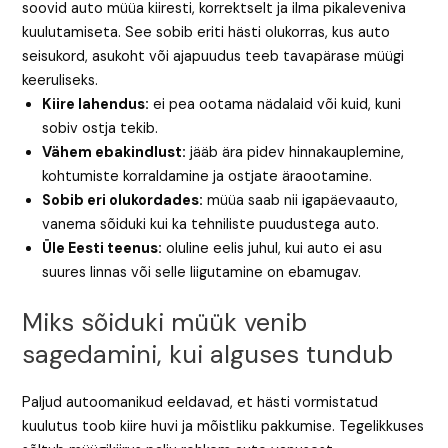
soovid auto müüa kiiresti, korrektselt ja ilma pikaleveniva
kuulutamiseta. See sobib eriti hästi olukorras, kus auto
seisukord, asukoht või ajapuudus teeb tavapärase müügi
keeruliseks.
Kiire lahendus:
ei pea ootama nädalaid või kuid, kuni
sobiv ostja tekib.
Vähem ebakindlust:
jääb ära pidev hinnakauplemine,
kohtumiste korraldamine ja ostjate äraootamine.
Sobib eri olukordades:
müüa saab nii igapäevaauto,
vanema sõiduki kui ka tehniliste puudustega auto.
Üle Eesti teenus:
oluline eelis juhul, kui auto ei asu
suures linnas või selle liigutamine on ebamugav.
Miks sõiduki müük venib
sagedamini, kui alguses tundub
Paljud autoomanikud eeldavad, et hästi vormistatud
kuulutus toob kiire huvi ja mõistliku pakkumise. Tegelikkuses