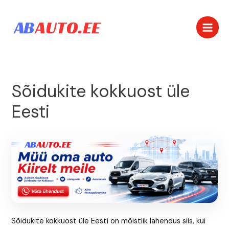
Skip
Post
Main
to
navigation
Men
content
Sõidukite kokkuost üle
Eesti
Sõidukite kokkuost üle Eesti on mõistlik lahendus siis, kui