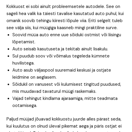
Kokkuost ei sobi ainult probleemsetele autodele. See on
sageli hea valik ka täiesti tavalise kasutatud auto puhul, kui
omanik soovib tehingu kiiresti lõpule viia. Eriti selgelt tuleb
see välja siis, kui müügiga kaasneb mingi praktiline surve.
Soovid müüa auto enne uue sõiduki ostmist või liisingu
lõpetamist.
Auto seisab kasutuseta ja tekitab ainult lisakulu.
Sul puudub soov või võimalus tegeleda kümnete
huvilistega.
Auto asub väljaspool suuremaid keskusi ja ostjate
leidmine on aeglasem.
Sõidukil on vanusest või kulumisest tingitud puudused,
mis muudavad tavaturul müügi raskemaks.
Vajad tehingut kindlama ajaraamiga, mitte teadmata
ootamisega.
Paljud müüjad jõuavad kokkuostu juurde alles pärast seda,
kui kuulutus on olnud üleval pikemat aega ja päris ostjat ei