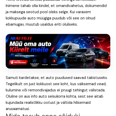
Inimene tahab olla kindel, et omandivahetus, dokumendid
ja maksega seotud pool oleks selge. Kui varasem
kokkupuude auto müügiga puudub või see on olnud
ebamugav, muutub usaldus eriti oluliseks.
Samuti kardetakse, et auto puudused saavad takistuseks.
Tegelikult on just kokkuost see koht, kus väiksemad vead,
kulumine või remondivajadus ei pruugi tehingut välistada.
Oluline on aus info auto seisukorra kohta, sest see aitab
kujundada realistlikku ootust ja vältida hilisemaid
arusaamatusi.