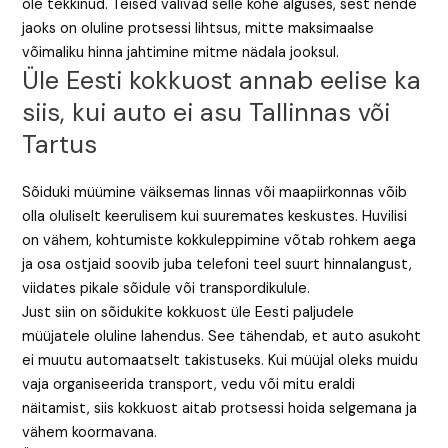
ole tekkinud. Teised valivad selle kohe alguses, sest nende
jaoks on oluline protsessi lihtsus, mitte maksimaalse
võimaliku hinna jahtimine mitme nädala jooksul.
Üle Eesti kokkuost annab eelise ka
siis, kui auto ei asu Tallinnas või
Tartus
Sõiduki müümine väiksemas linnas või maapiirkonnas võib
olla oluliselt keerulisem kui suuremates keskustes. Huvilisi
on vähem, kohtumiste kokkuleppimine võtab rohkem aega
ja osa ostjaid soovib juba telefoni teel suurt hinnalangust,
viidates pikale sõidule või transpordikulule.
Just siin on sõidukite kokkuost üle Eesti paljudele
müüjatele oluline lahendus. See tähendab, et auto asukoht
ei muutu automaatselt takistuseks. Kui müüjal oleks muidu
vaja organiseerida transport, vedu või mitu eraldi
näitamist, siis kokkuost aitab protsessi hoida selgemana ja
vähem koormavana.