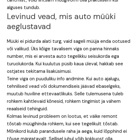
tahtmist, võib lihtsam müügivorm olla praktilisem kui
alguses tundub.
Levinud vead, mis auto müüki
aeglustavad
Müüki ei pidurda alati turg, vaid sageli müüja enda ootused
või valikud. Üks kõige tavalisem viga on panna hinnaks
number, mis ei arvesta auto tegelikku seisukorda ega
turuolukorda. Kui kuulutus püsib kaua üleval, hakkab see
ostjates tekitama lisaküsimusi.
Teine viga on puuduliku info andmine. Kui auto ajalugu,
tehnilised vead või dokumendiseis jäävad ebaselgeks,
muutub huviline ettevaatlikuks. Selle tulemusena tuleb
rohkem kahtlevaid kõnesid, rohkem tingimist ja vähem
reaalseid tehinguid.
Kolmas levinud probleem on lootus, et väike remont
tõstab müügihinda rohkem, kui see tegelikult tõstab.
Mõnikord kulub parandusele raha ja aega, kuid lõpphind ei
tõuse märgatavalt. Sellisel juhul võib kokkuost olla