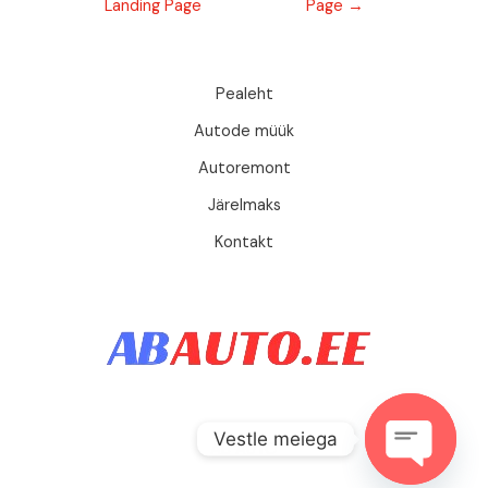
Landing Page
Page
→
Pealeht
Autode müük
Autoremont
Järelmaks
Kontakt
Vestle meiega
AB AUTO