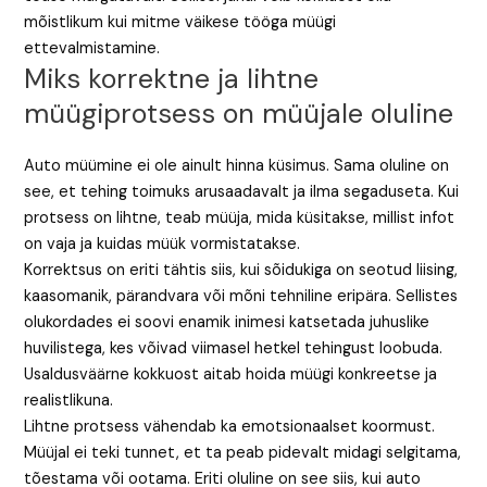
mõistlikum kui mitme väikese tööga müügi
ettevalmistamine.
Miks korrektne ja lihtne
müügiprotsess on müüjale oluline
Auto müümine ei ole ainult hinna küsimus. Sama oluline on
see, et tehing toimuks arusaadavalt ja ilma segaduseta. Kui
protsess on lihtne, teab müüja, mida küsitakse, millist infot
on vaja ja kuidas müük vormistatakse.
Korrektsus on eriti tähtis siis, kui sõidukiga on seotud liising,
kaasomanik, pärandvara või mõni tehniline eripära. Sellistes
olukordades ei soovi enamik inimesi katsetada juhuslike
huvilistega, kes võivad viimasel hetkel tehingust loobuda.
Usaldusväärne kokkuost aitab hoida müügi konkreetse ja
realistlikuna.
Lihtne protsess vähendab ka emotsionaalset koormust.
Müüjal ei teki tunnet, et ta peab pidevalt midagi selgitama,
tõestama või ootama. Eriti oluline on see siis, kui auto