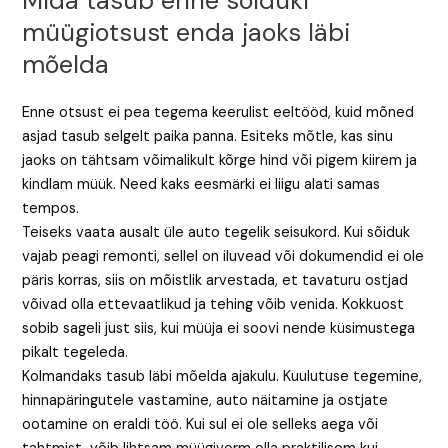
Mida tasub enne sõiduki
müügiotsust enda jaoks läbi
mõelda
Enne otsust ei pea tegema keerulist eeltööd, kuid mõned
asjad tasub selgelt paika panna. Esiteks mõtle, kas sinu
jaoks on tähtsam võimalikult kõrge hind või pigem kiirem ja
kindlam müük. Need kaks eesmärki ei liigu alati samas
tempos.
Teiseks vaata ausalt üle auto tegelik seisukord. Kui sõiduk
vajab peagi remonti, sellel on iluvead või dokumendid ei ole
päris korras, siis on mõistlik arvestada, et tavaturu ostjad
võivad olla ettevaatlikud ja tehing võib venida. Kokkuost
sobib sageli just siis, kui müüja ei soovi nende küsimustega
pikalt tegeleda.
Kolmandaks tasub läbi mõelda ajakulu. Kuulutuse tegemine,
hinnapäringutele vastamine, auto näitamine ja ostjate
ootamine on eraldi töö. Kui sul ei ole selleks aega või