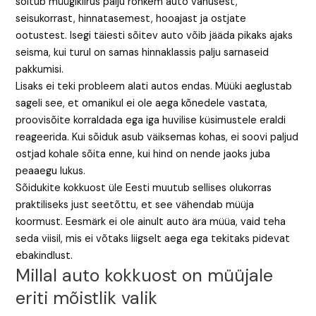
sõltub müügikiirus palju rohkem auto vanusest,
seisukorrast, hinnatasemest, hooajast ja ostjate
ootustest. Isegi täiesti sõitev auto võib jääda pikaks ajaks
seisma, kui turul on samas hinnaklassis palju sarnaseid
pakkumisi.
Lisaks ei teki probleem alati autos endas. Müüki aeglustab
sageli see, et omanikul ei ole aega kõnedele vastata,
proovisõite korraldada ega iga huvilise küsimustele eraldi
reageerida. Kui sõiduk asub väiksemas kohas, ei soovi paljud
ostjad kohale sõita enne, kui hind on nende jaoks juba
peaaegu lukus.
Sõidukite kokkuost üle Eesti muutub sellises olukorras
praktiliseks just seetõttu, et see vähendab müüja
koormust. Eesmärk ei ole ainult auto ära müüa, vaid teha
seda viisil, mis ei võtaks liigselt aega ega tekitaks pidevat
ebakindlust.
Millal auto kokkuost on müüjale
eriti mõistlik valik